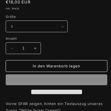
Normaler
€18,00 EUR
Preis
inkl. MwSt.
Größe
Anzahl
Verringere
Erhöhe
die
die
Menge
Menge
für
für
In den Warenkorb legen
SFAR
SFAR
Shirt
Shirt
Sapphire
Sapphire
(unisex)
(unisex)
Vorne SFAR zeigen, hinten ein Textauszug unseres
Songs "White Sugar Cream"!